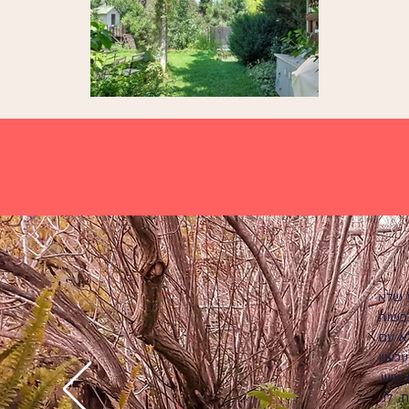
ע שלא
פשות
א עם
עכשיו
 שיש.
 לנו