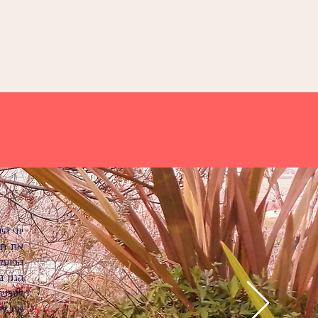
יוני 
את תכ
הפועל
הגנן ב
לעכשיו
את אמ