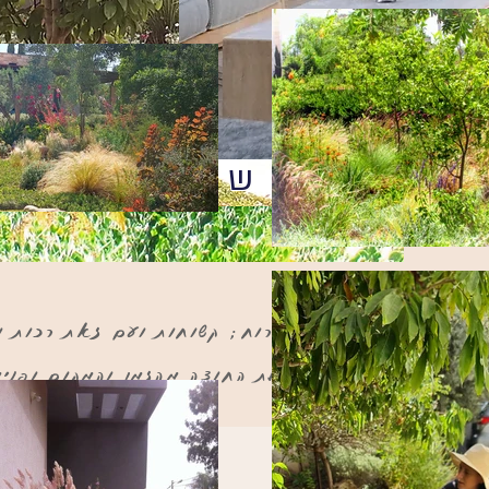
ות בדגש בוטני
ת בשמש קופחת, גשם ורוח; קשוחות ועם זאת רכות ור
ומגלות.. גינות שהן דלת החוצה מהזמן והמקום ופנימ