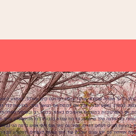
היקרה! כל כך שמחה שהכרתי אותך! נכנסת לפרויקט קיים ומורכב, באמצע ביצו
ננת. לכאורה נשמע אבוד, אבל את הכנסת את הטאצ' שלך, ברגישות לכל הנ
ות, אך באסרטיביות במקומות החשובים באמת, בכבוד רב ובשיתוף פעולה מל
שטח. כל המלצה שלך שיישמנו, בירכנו! עמדת בגבורה בכל מה שהפלנו עלייך מ
, בלוחות זמנים לעתים הזויים, תמיד עם חיוך ועם יחסי אנוש ברמה הכי גבוהה
נית אמיתית עם ידע עצום ואהבה עוד יותר עצומה לצמחים ולמקצוע שבחרת.